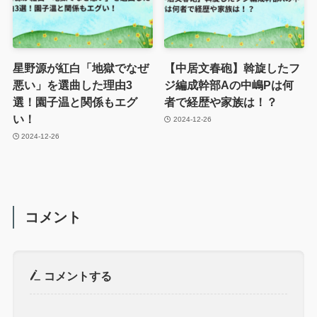
星野源が紅白「地獄でなぜ
【中居文春砲】斡旋したフ
悪い」を選曲した理由3
ジ編成幹部Aの中嶋Pは何
選！園子温と関係もエグ
者で経歴や家族は！？
い！
2024-12-26
2024-12-26
コメント
コメントする