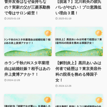
菅井友香はなぜ金持ちな
【脱退？】北川莉央の彼氏
の？実家の父が三菱系勤務
バレがやばい！プロ意識低
で母はサロン経営！
い理由３選！
2025-01-19
2025-01-19
ホラン千秋のNスタ卒業理
【解剖炎上】黒田あいみは
由は結婚妊娠？相手はあの
何者で経歴は？東京美容外
井上貴博アナか？！
科の院長を務める帰国子
女！
2024-12-26
2024-12-26