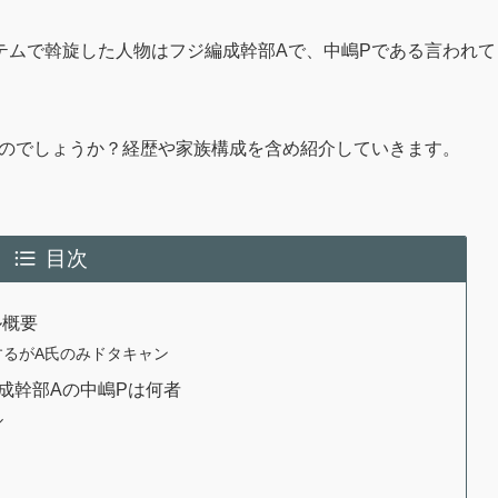
テムで斡旋した人物はフジ編成幹部Aで、中嶋Pである言われて
なのでしょうか？経歴や家族構成を含め紹介していきます。
目次
ル概要
するがA氏のみドタキャン
成幹部Aの中嶋Pは何者
ル