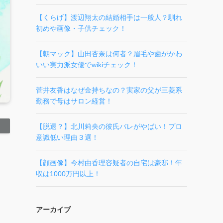
【くらげ】渡辺翔太の結婚相手は一般人？馴れ
初めや画像・子供チェック！
【朝マック】山田杏奈は何者？眉毛や歯がかわ
いい実力派女優でwikiチェック！
菅井友香はなぜ金持ちなの？実家の父が三菱系
勤務で母はサロン経営！
【脱退？】北川莉央の彼氏バレがやばい！プロ
意識低い理由３選！
【顔画像】今村由香理容疑者の自宅は豪邸！年
収は1000万円以上！
アーカイブ