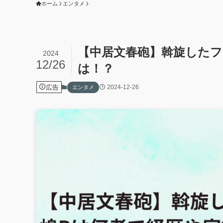
ホーム
エンタメ
【中居文春砲】斡旋したフ
2024
12/26
は！？
広告
2024-12-26
エンタメ