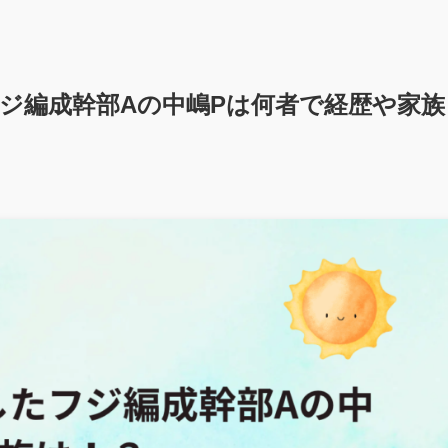
ジ編成幹部Aの中嶋Pは何者で経歴や家族